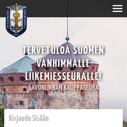
TERVETULOA SUOMEN
VANHIMMALLE
LIIKEMIESSEURALLE!
SAVONLINNAN KAUPPASEURA
Kirjaudu Sisään