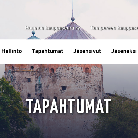
Rauman kauppaseura ry
Tampereen kauppase
Hallinto
Tapahtumat
Jäsensivut
Jäseneksi
TAPAHTUMAT