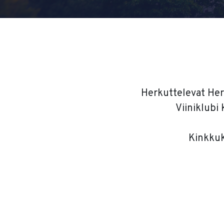
Herkuttelevat Herr
Viiniklubi 
Kinkkukä