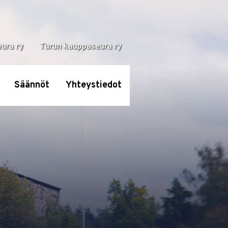
ura ry
Turun kauppaseura ry
Säännöt
Yhteystiedot